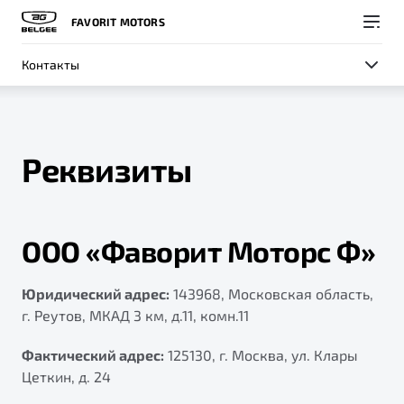
FAVORIT MOTORS
Контакты
Реквизиты
Покупателям
Владельцам
О компании
Модели
ООО «Фаворит Моторс Ф»
ВЫБОР И ПОКУПКА
СЕРВИС
СОБЫТИЯ
Новый
X50+
Автомобили в наличии
Записаться на сервис
Новости
Юридический адрес:
143968, Московская область,
г. Реутов, МКАД 3 км, д.11, комн.11
Спецпредложения и Акции
Руководство по эксплуатации
Контакты
Записаться на тест-драйв
Техническое обслуживание
Фактический адрес:
125130, г. Москва, ул. Клары
BELGEE В РОССИИ
Цеткин, д. 24
Калькулятор ТО
ФИНАНСЫ И УСЛУГИ
О бренде