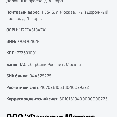
Дорожный проезд, д. 4, корп. 1
от 1 699 990 ₽*
Подробно
Почтовый адрес:
117545, г. Москва, 1-ый Дорожный
Обзор
В наличии
проезд, д. 4, корп. 1
ОГРН:
1127746184741
X70
Будьте еще более уверены на дорогах с программой
"Помощь на дорогах"
Автомобили в наличии
ИНН:
7703764644
Тест-драйв
Преимущества программы
Автокредит
КПП:
772601001
Спецпредложения
Банк:
ПАО Сбербанк России г. Москва
Запись на сервис
БИК банка:
044525225
Калькулятор ТО
Расчетный счет:
40702810538040029222
Универсальный кроссовер
Клиентская поддержка
от 2 499 990 ₽*
Корреспондентский счет:
30101810400000000225
Обзор
В наличии
ООО “Фаворит Моторс