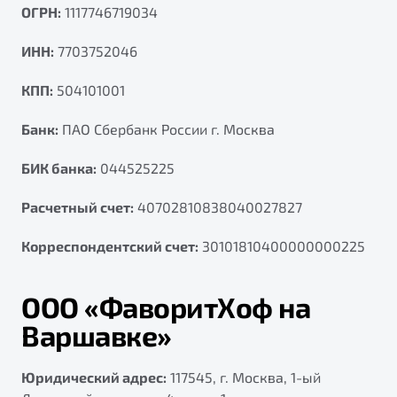
ОГРН:
1117746719034
ПОДДЕРЖКА
Автокредит
О дилерском центре
ИНН:
7703752046
Трейд-ин
Гарантия Belgee
Правовая информация
Яркий кроссовер
Страхование
Belgee Линк
КПП:
504101001
от 2 219 990 ₽*
Расчет КАСКО
Belgee Клуб
Банк:
ПАО Сбербанк России г. Москва
Обзор
В наличии
Belgee Плюс
БИК банка:
044525225
Реферальная программа
S50
Расчетный счет:
40702810838040027827
Клиентская поддержка
Помощь на дорогах
Корреспондентский счет:
30101810400000000225
ООО «ФаворитХоф на
Варшавке»
Юридический адрес:
117545, г. Москва, 1-ый
Узнайте о специальных выгодах при покупке
Элегантный и практичный седан
автомобиля Belgee