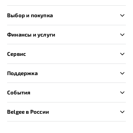
X50+
Выбор и покупка
S50
Автомобили в наличии
X70
Финансы и услуги
Спецпредложения и Акции
Автокредит
Записаться на тест-драйв
Сервис
Трейд-ин
Получить предложение
Записаться на сервис
Страхование
Поддержка
Руководство по эксплуатации
Расчет КАСКО
Гарантия Belgee
Техническое обслуживание
События
Клиентская поддержка
Калькулятор ТО
Новости
Помощь на дорогах
Belgee в России
Контакты
Belgee Линк
О бренде
Belgee Клуб