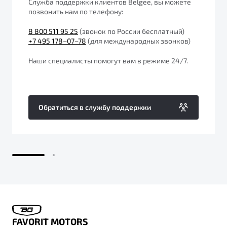
Служба поддержки клиентов Belgee, вы можете
от 1 699 990 ₽*
позвонить нам по телефону:
Подробно
8 800 511 95 25
(звонок по России бесплатный)
Обзор
В наличии
+7 495 178–07–78
(для международных звонков)
X70
Наши специалисты помогут вам в режиме 24/7.
Будьте еще более уверены на дорогах с программой
"Помощь на дорогах"
Автомобили в наличии
Тест-драйв
Преимущества программы
Автокредит
Обратиться в службу поддержки
Спецпредложения
Запись на сервис
Калькулятор ТО
Универсальный кроссовер
Клиентская поддержка
от 2 499 990 ₽*
Обзор
В наличии
FAVORIT MOTORS