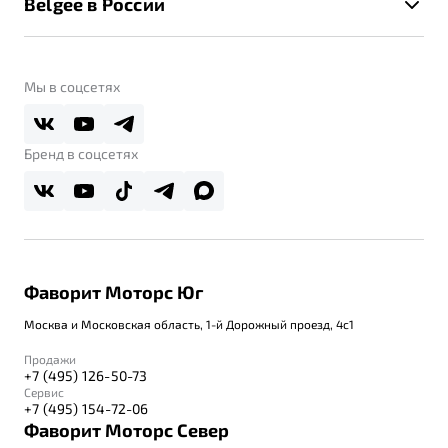
Belgee в России
Контакты
Belgee Линк
О бренде
Belgee Клуб
О дилерском центре
Мы в соцсетях
Belgee Плюс
Правовая информация
Реферальная программа
Бренд в соцсетях
Фаворит Моторс Юг
Москва и Московская область, 1-й Дорожный проезд, 4с1
Продажи
+7 (495) 126-50-73
Сервис
+7 (495) 154-72-06
Фаворит Моторс Север