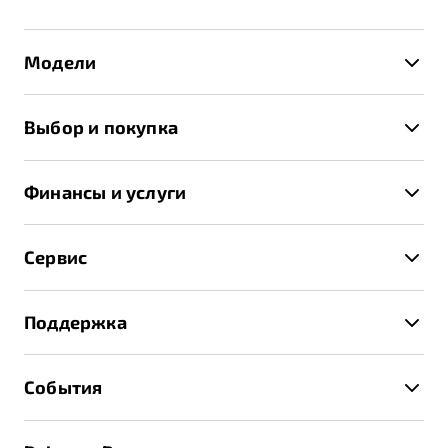
Модели
X50+
Выбор и покупка
S50
Автомобили в наличии
X70
Финансы и услуги
Спецпредложения и Акции
Автокредит
Записаться на тест-драйв
Сервис
Трейд-ин
Получить предложение
Записаться на сервис
Страхование
Поддержка
Руководство по эксплуатации
Расчет КАСКО
Гарантия Belgee
Техническое обслуживание
События
Клиентская поддержка
Калькулятор ТО
Новости
Помощь на дорогах