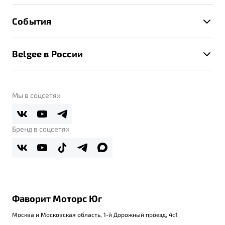
Расчет КАСКО
Гарантия Belgee
Техническое обслуживание
События
Клиентская поддержка
Калькулятор ТО
Новости
Помощь на дорогах
Belgee в России
Контакты
Belgee Линк
О бренде
Belgee Клуб
О дилерском центре
Мы в соцсетях
Belgee Плюс
Правовая информация
Реферальная программа
Бренд в соцсетях
Фаворит Моторс Юг
Москва и Московская область, 1-й Дорожный проезд, 4с1