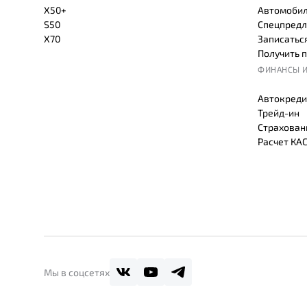
X50+
Автомобил
S50
Спецпредл
X70
Записаться
Получить 
ФИНАНСЫ И
Автокреди
Трейд-ин
Страхован
Расчет КА
Мы в соцсетях