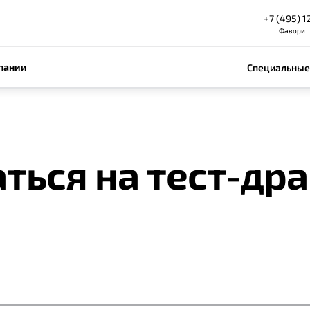
+7 (495) 1
Фаворит
пании
Специальные
ться на тест-др