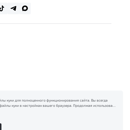
лы куки для полноценного функционирования сайта. Вы всегда
файлы куки в настройках вашего браузера. Продолжая использовать
есь на сбор и использование файлов куки, и подтверждаете
формацией по сбору, использованию и возможной блокировке
тике конфиденциальности
.
Сделано в ПЕРКС