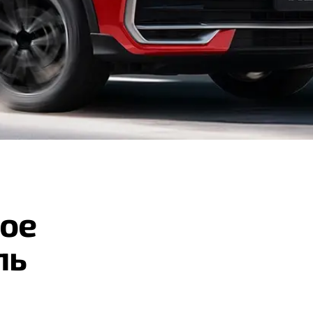
ое
ль