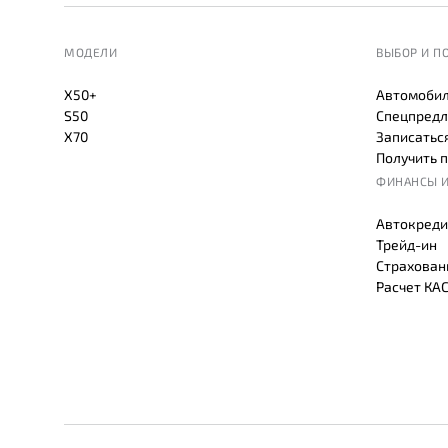
МОДЕЛИ
ВЫБОР И П
X50+
Автомобил
S50
Спецпредл
X70
Записаться
Получить 
ФИНАНСЫ И
Автокреди
Трейд-ин
Страхован
Расчет КА