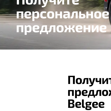
персональное
предложение
Получи
предло
Belgee