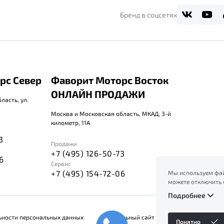
Бренд в соцсетях
рс Север
Фаворит Моторс Восток
ОНЛАЙН ПРОДАЖИ
ласть, ул.
Москва и Московская область, МКАД, 3-й
километр, 11А
3
Продажи
+7 (495) 126-50-73
6
Сервис
+7 (495) 154-72-06
Мы используем фай
можете отключить 
сайт, вы соглашает
Подробнее
ознакомление с ин
файлов куки в
Поли
ьности персональных данных
Официальный сайт Belgee в России
Понятно