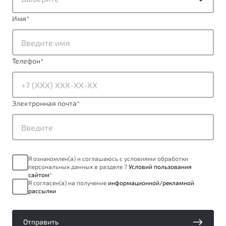
ПОДДЕРЖКА
Автокредит
О дилерском центре
Имя
*
Трейд-ин
Гарантия Belgee
Правовая информация
Яркий кроссовер
Страхование
Belgee Линк
от 2 219 990 ₽*
Телефон
*
Расчет КАСКО
Belgee Клуб
Обзор
В наличии
Belgee Плюс
Реферальная программа
Электронная почта
*
S50
Клиентская поддержка
Помощь на дорогах
Я ознакомлен(а) и соглашаюсь с условиями обработки
персональных данных в разделе 7
Условий пользования
сайтом
*
Я согласен(а) на получение
информационной/рекламной
рассылки
Узнайте о специальных выгодах при покупке
Элегантный и практичный седан
Отправить
автомобиля Belgee