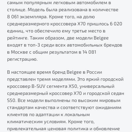
самым популярным легковым автомобилем в
от 1 699 990 ₽*
столице. Модель была реализована в количестве
Подробно
8 061 экземпляра. Кроме того, на долю
Обзор
В наличии
среднеразмерного кроссовера X70 пришлось 6 020
единиц, что обеспечило ему третье место в
X70
Будьте еще более уверены на дорогах с программой
рейтинге. Таким образом, две модели Belgee
"Помощь на дорогах"
Автомобили в наличии
входят в топ-3 среди всех автомобильных брендов
Тест-драйв
в Москве с общим результатом в 14 081
Преимущества программы
Автокредит
регистрацию.
Спецпредложения
В настоящее время бренд Belgee в России
представлен тремя моделями. Это яркий городской
Запись на сервис
кроссовер B-SUV сегмента X50, универсальный
Калькулятор ТО
среднеразмерный кроссовер X70 и городской седан
Универсальный кроссовер
Клиентская поддержка
S50. Все модели выполнены по высоким мировым
от 2 499 990 ₽*
стандартам качества и соответствуют ожиданиям
клиентов по адаптации к локальным
климатическим условиям. Кроме того,
Обзор
В наличии
привлекательная ценовая политика и обновление