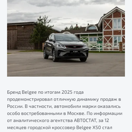
ПОДДЕРЖКА
Автокредит
О дилерском центре
Трейд-ин
Гарантия Belgee
Правовая информация
Яркий кроссовер
Страхование
Belgee Линк
от 2 219 990 ₽*
Расчет КАСКО
Belgee Клуб
Обзор
В наличии
Belgee Плюс
Реферальная программа
S50
Клиентская поддержка
Помощь на дорогах
Бренд Belgee по итогам 2025 года
продемонстрировал отличную динамику продаж в
России. В частности, автомобили марки оказались
особо востребованными в Москве. По информации
от аналитического агентства АВТОСТАТ, за 12
Узнайте о специальных выгодах при покупке
месяцев городской кроссовер Belgee X50 стал
Элегантный и практичный седан
автомобиля Belgee