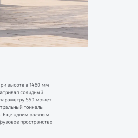
При высоте в 1460 мм
матривая солидный
у параметру S50 может
нтральный тоннель
у. Еще одним важным
Грузовое пространство