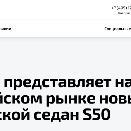
+7 (495) 1
Фаворит
пании
Специальные
 представляет н
йском рынке нов
кой седан S50