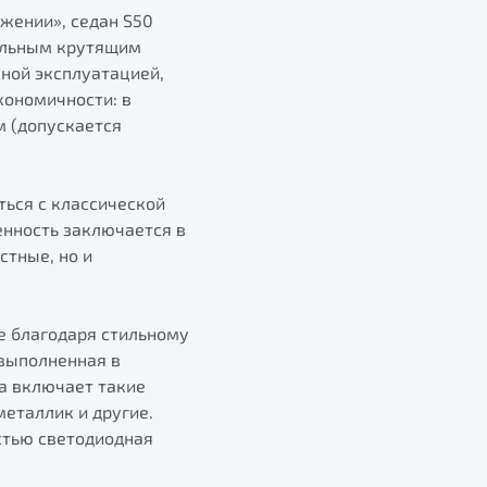
ижении», седан S50
альным крутящим
ной эксплуатацией,
кономичности: в
м (допускается
ться с классической
енность заключается в
стные, но и
е благодаря стильному
 выполненная в
а включает такие
металлик и другие.
стью светодиодная