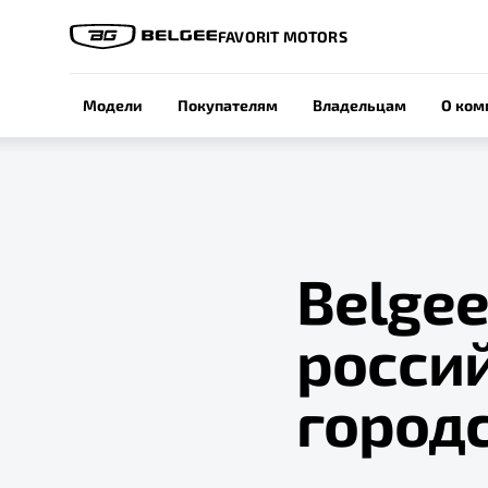
FAVORIT MOTORS
Модели
Покупателям
Владельцам
О ком
Belgee
росси
городс