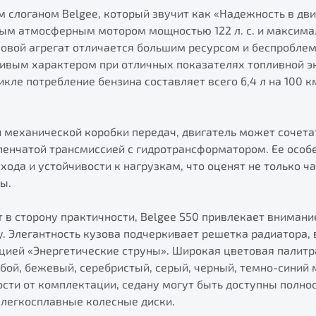
м слоганом Belgee, который звучит как «Надежность в дв
вым атмосферным мотором мощностью 122 л. с. и максим
ловой агрегат отличается большим ресурсом и беспроблем
ивым характером при отличных показателях топливной э
ле потребление бензина составляет всего 6,4 л на 100 к
 механической коробки передач, двигатель может сочета
пенчатой трансмиссией с гидротрансформатором. Ее особ
хода и устойчивости к нагрузкам, что оценят не только ча
ы.
 в сторону практичности, Belgee S50 привлекает внимани
. Элегантность кузова подчеркивает решетка радиатора,
пцией «Энергетические струны». Широкая цветовая палитр
убой, бежевый, серебристый, серый, черный, темно-синий 
ости от комплектации, седану могут быть доступны полно
 легкосплавные колесные диски.