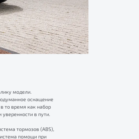
блику модели.
продуманное оснащение
в то время как набор
 уверенности в пути.
стема тормозов (ABS),
система помощи при