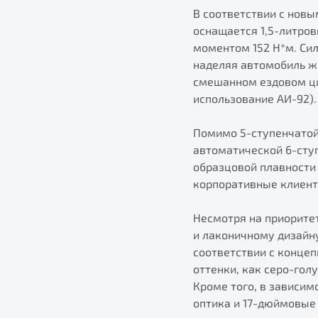
В соответствии с новы
оснащается 1,5-литро
моментом 152 Н*м. Си
наделяя автомобиль ж
смешанном ездовом цик
использование АИ-92).
Помимо 5-ступенчатой
автоматической 6-сту
образцовой плавности 
корпоративные клиент
Несмотря на приоритет
и лаконичному дизайну
соответствии с конце
оттенки, как серо-гол
Кроме того, в зависим
оптика и 17-дюймовые