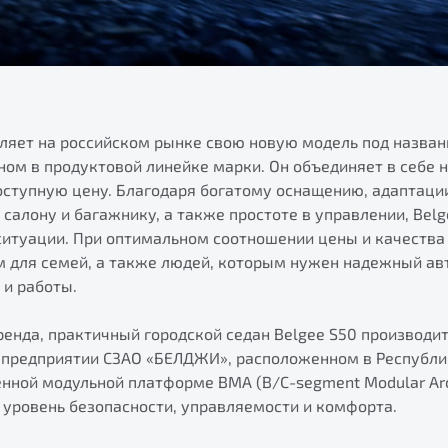
вляет на российском рынке свою новую модель под назван
ом в продуктовой линейке марки. Он объединяет в себе 
оступную цену. Благодаря богатому оснащению, адаптаци
салону и багажнику, а также простоте в управлении, Bel
итуации. При оптимальном соотношении цены и качества
 для семей, а также людей, которым нужен надежный ав
 и работы.
ренда, практичный городской седан Belgee S50 производит
предприятии СЗАО «БЕЛДЖИ», расположенном в Республи
нной модульной платформе BMA (B/С-segment Modular Arch
 уровень безопасности, управляемости и комфорта.