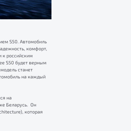
ием S50. Автомобиль
надежность, комфорт,
и к российским
gee S50 будет верным
 модель станет
томобиль на каждый
ся на
ке Беларусь. Он
itecture), которая