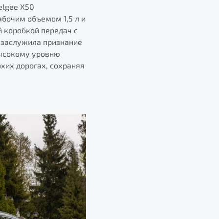
elgee X50
бочим объемом 1,5 л и
й коробкой передач с
 заслужила признание
высокому уровню
хих дорогах, сохраняя