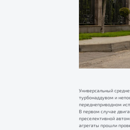
Универсальный средне
турбонаддувом и непос
переднеприводном испо
В первом случае двиг
преселективной автом
агрегаты прошли пров