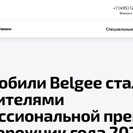
+7 (495) 1
Фаворит
пании
Специальные
обили Belgee ста
ителями
ссиональной пр
орожник года 20