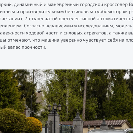
яркий, динамичный и маневренный городской кроссовер B
мичным и производительным бензиновым турбомотором ра
сочетании с 7-ступенчатой преселективной автоматическо
плением. Согласно независимым исследованиям, модель
надежности ходовой части и силовых агрегатов, а также 
цы отмечают, что машина уверенно чувствует себя на пло
ый запас прочности.