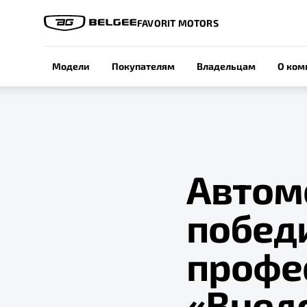
FAVORIT MOTORS
Модели
Покупателям
Владельцам
О ком
Автом
побед
профе
«Внед