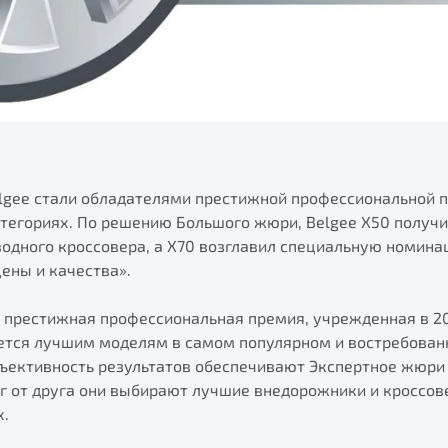
lgee стали обладателями престижной профессиональной 
атегориях. По решению Большого жюри, Belgee X50 получ
одного кроссовера, а X70 возглавил специальную номин
ены и качества».
 престижная профессиональная премия, учрежденная в 2
ается лучшим моделям в самом популярном и востребован
бъективность результатов обеспечивают Экспертное жюри 
г от друга они выбирают лучшие внедорожники и кроссов
х.