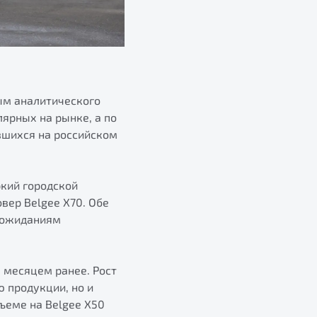
ным аналитического
лярных на рынке, а по
вшихся на российском
ркий городской
вер Belgee X70. Обе
 ожиданиям
м месяцем ранее. Рост
 продукции, но и
ъеме на Belgee X50