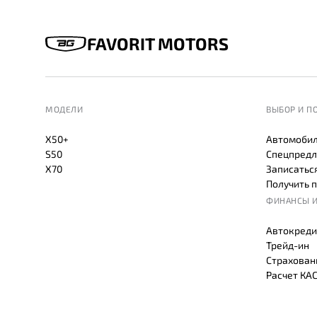
FAVORIT MOTORS
МОДЕЛИ
ВЫБОР И П
X50+
Автомобил
S50
Спецпредл
X70
Записаться
Получить 
ФИНАНСЫ И
Автокреди
Трейд-ин
Страхован
Расчет КА