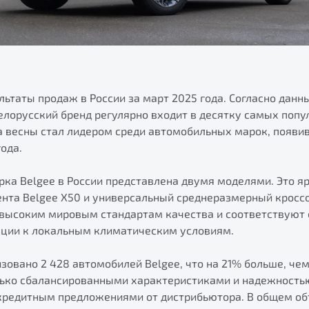
льтаты продаж в России за март 2025 года. Согласно дан
елорусский бренд регулярно входит в десятку самых попу
а весны стал лидером среди автомобильных марок, появи
года.
ка Belgee в России представлена двумя моделями. Это я
нта Belgee X50 и универсальный среднеразмерный кроссо
высоким мировым стандартам качества и соответствуют
ации к локальным климатическим условиям.
зовано 2 428 автомобилей Belgee, что на 21% больше, че
лько сбалансированными характеристиками и надежностью
редитным предложениями от дистрибьютора. В общем об