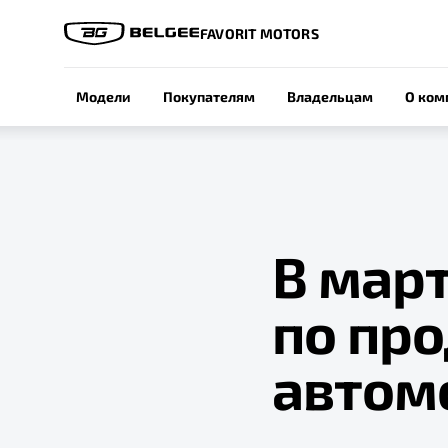
FAVORIT MOTORS
Модели
Покупателям
Владельцам
О ком
В март
по пр
автом