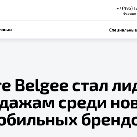
+7 (495) 1
Фаворит
пании
Специальные
е Belgee стал л
одажам среди но
обильных бренд