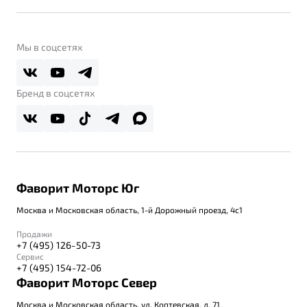
Контакты
Belgee Линк
О бренде
Belgee Клуб
О дилерском центре
Мы в соцсетях
Belgee Плюс
Правовая информация
Реферальная программа
Бренд в соцсетях
Фаворит Моторс Юг
Москва и Московская область, 1-й Дорожный проезд, 4с1
Продажи
+7 (495) 126-50-73
Сервис
+7 (495) 154-72-06
Фаворит Моторс Север
Москва и Московская область, ул. Коптевская, д. 71