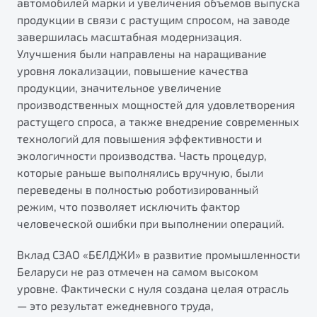
автомобилей марки и увеличения объемов выпуска
от 1 699 990 ₽*
продукции в связи с растущим спросом, на заводе
Подробно
завершилась масштабная модернизация.
Обзор
В наличии
Улучшения были направлены на наращивание
уровня локализации, повышение качества
X70
Будьте еще более уверены на дорогах с программой
продукции, значительное увеличение
"Помощь на дорогах"
производственных мощностей для удовлетворения
Автомобили в наличии
растущего спроса, а также внедрение современных
Тест-драйв
Преимущества программы
технологий для повышения эффективности и
Автокредит
экологичности производства. Часть процедур,
Спецпредложения
которые раньше выполнялись вручную, были
переведены в полностью роботизированный
Запись на сервис
режим, что позволяет исключить фактор
Калькулятор ТО
человеческой ошибки при выполнении операций.
Универсальный кроссовер
Клиентская поддержка
Вклад СЗАО «БЕЛДЖИ» в развитие промышленности
от 2 499 990 ₽*
Беларуси не раз отмечен на самом высоком
уровне. Фактически с нуля создана целая отрасль
Обзор
В наличии
— это результат ежедневного труда,