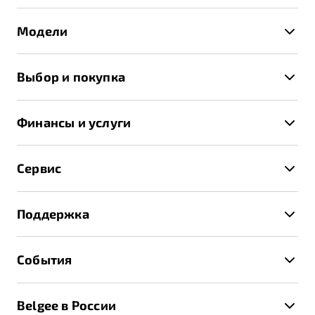
Модели
X50+
Выбор и покупка
S50
Автомобили в наличии
X70
Финансы и услуги
Спецпредложения и Акции
Автокредит
Записаться на тест-драйв
Сервис
Трейд-ин
Получить предложение
Записаться на сервис
Страхование
Поддержка
Руководство по эксплуатации
Расчет КАСКО
Гарантия Belgee
Техническое обслуживание
События
Клиентская поддержка
Калькулятор ТО
Новости
Помощь на дорогах
Belgee в России