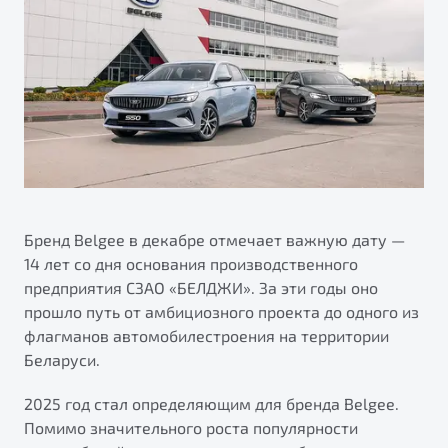
ПОДДЕРЖКА
Автокредит
О дилерском центре
Трейд-ин
Гарантия Belgee
Правовая информация
Яркий кроссовер
Страхование
Belgee Линк
от 2 219 990 ₽*
Расчет КАСКО
Belgee Клуб
Обзор
В наличии
Belgee Плюс
Реферальная программа
S50
Клиентская поддержка
Бренд Belgee в декабре отмечает важную дату —
14 лет со дня основания производственного
Помощь на дорогах
предприятия СЗАО «БЕЛДЖИ». За эти годы оно
прошло путь от амбициозного проекта до одного из
флагманов автомобилестроения на территории
Беларуси.
2025 год стал определяющим для бренда Belgee.
Помимо значительного роста популярности
Узнайте о специальных выгодах при покупке
Элегантный и практичный седан
автомобиля Belgee