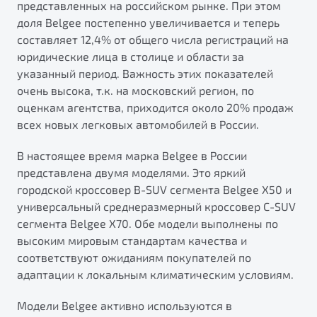
представленных на российском рынке. При этом
от 1 699 990 ₽*
доля Belgee постепенно увеличивается и теперь
Подробно
составляет 12,4% от общего числа регистраций на
Обзор
В наличии
юридические лица в столице и области за
указанный период. Важность этих показателей
X70
Будьте еще более уверены на дорогах с программой
очень высока, т.к. на московский регион, по
"Помощь на дорогах"
Автомобили в наличии
оценкам агентства, приходится около 20% продаж
Тест-драйв
всех новых легковых автомобилей в России.
Преимущества программы
Автокредит
В настоящее время марка Belgee в России
Спецпредложения
представлена двумя моделями. Это яркий
городской кроссовер B-SUV сегмента Belgee X50 и
Запись на сервис
универсальный среднеразмерный кроссовер C-SUV
Калькулятор ТО
сегмента Belgee X70. Обе модели выполнены по
Универсальный кроссовер
Клиентская поддержка
высоким мировым стандартам качества и
от 2 499 990 ₽*
соответствуют ожиданиям покупателей по
адаптации к локальным климатическим условиям.
Обзор
В наличии
Модели Belgee активно используются в