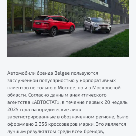
ПОДДЕРЖКА
Автокредит
О дилерском центре
Трейд-ин
Гарантия Belgee
Правовая информация
Яркий кроссовер
Страхование
Belgee Линк
от 2 219 990 ₽*
Расчет КАСКО
Belgee Клуб
Обзор
В наличии
Belgee Плюс
Реферальная программа
S50
Клиентская поддержка
Автомобили бренда Belgee пользуются
заслуженной популярностью у корпоративных
Помощь на дорогах
клиентов не только в Москве, но и в Московской
области. Согласно данным аналитического
агентства «АВТОСТАТ», в течение первых 20 недель
2025 года на юридические лица,
зарегистрированные в обозначенном регионе, было
оформлено 2 356 кроссоверов марки. Это является
Узнайте о специальных выгодах при покупке
лучшим результатом среди всех брендов,
Элегантный и практичный седан
автомобиля Belgee