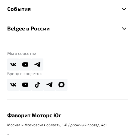
Гарантия Belgee
Техническое обслуживание
События
Клиентская поддержка
Калькулятор ТО
Новости
Помощь на дорогах
Belgee в России
Контакты
Belgee Линк
О бренде
Belgee Клуб
О дилерском центре
Мы в соцсетях
Belgee Плюс
Правовая информация
Реферальная программа
Бренд в соцсетях
Фаворит Моторс Юг
Москва и Московская область, 1-й Дорожный проезд, 4с1