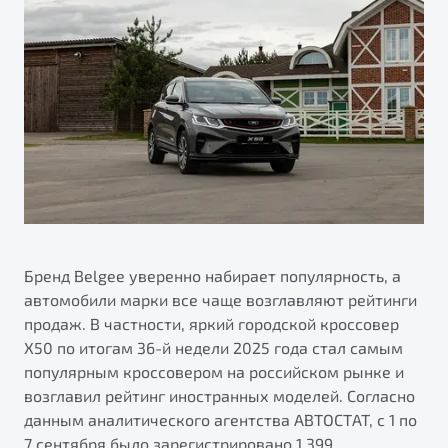
ПОДДЕРЖКА
Автокредит
О дилерском центре
Трейд-ин
Гарантия Belgee
Правовая информация
Яркий кроссовер
Страхование
Belgee Линк
от 2 219 990 ₽*
Расчет КАСКО
Belgee Клуб
Обзор
В наличии
Belgee Плюс
Реферальная программа
S50
Клиентская поддержка
Помощь на дорогах
Бренд Belgee уверенно набирает популярность, а
автомобили марки все чаще возглавляют рейтинги
продаж. В частности, яркий городской кроссовер
X50 по итогам 36-й недели 2025 года стал самым
популярным кроссовером на российском рынке и
возглавил рейтинг иностранных моделей. Согласно
данным аналитического агентства АВТОСТАТ, с 1 по
Узнайте о специальных выгодах при покупке
Элегантный и практичный седан
7 сентября было зарегистрировано 1 399
автомобиля Belgee