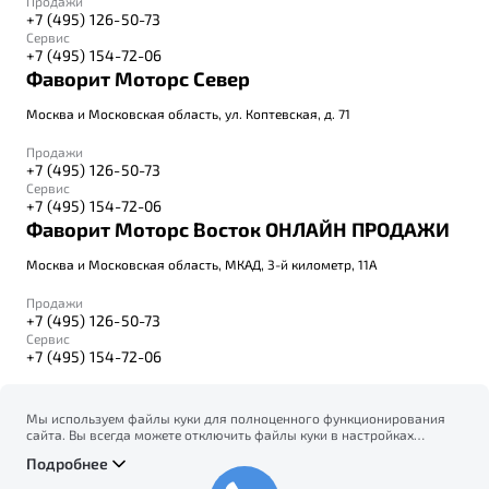
Продажи
+7 (495) 126-50-73
Сервис
+7 (495) 154-72-06
Фаворит Моторс Север
Москва и Московская область, ул. Коптевская, д. 71
Продажи
+7 (495) 126-50-73
Сервис
+7 (495) 154-72-06
Фаворит Моторс Восток ОНЛАЙН ПРОДАЖИ
Москва и Московская область, МКАД, 3-й километр, 11А
Продажи
+7 (495) 126-50-73
Сервис
+7 (495) 154-72-06
Мы используем файлы куки для полноценного функционирования
сайта. Вы всегда можете отключить файлы куки в настройках
© 2026
вашего браузера. Продолжая использовать сайт, вы соглашаетесь
Правовая информация
Подробнее
на сбор и использование файлов куки, и подтверждаете
Политика конфиденциальности персональных данных
ознакомление с информацией по сбору, использованию и
Официальный сайт Belgee в России