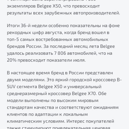
от 1 699 990 ₽*
экземпляров Belgee X50, что превосходит
Подробно
результаты всех зарубежных автопроизводителей.
Обзор
В наличии
Итоги 36-й недели особенно показательны на фоне
рекордных цифр августа, когда бренд вошел в
X70
Будьте еще более уверены на дорогах с программой
топ-5 самых востребованных автомобильных
"Помощь на дорогах"
Автомобили в наличии
брендов России. За последний месяц лета Belgee
Тест-драйв
Преимущества программы
удалось реализовать 7 806 автомобилей, что на
Автокредит
20% превосходит показатели июля.
Спецпредложения
В настоящее время бренд в России представлен
двумя моделями. Это яркий городской кроссовер B-
Запись на сервис
SUV сегмента Belgee X50 и универсальный
Калькулятор ТО
среднеразмерный кроссовер Belgee X70. Обе
Универсальный кроссовер
Клиентская поддержка
модели выполнены по высоким мировым
от 2 499 990 ₽*
стандартам качества и соответствуют ожиданиям
клиентов по адаптации к локальным
Обзор
В наличии
климатическим условиям. Интерес покупателей
также стимулируют привлекательная ценовая