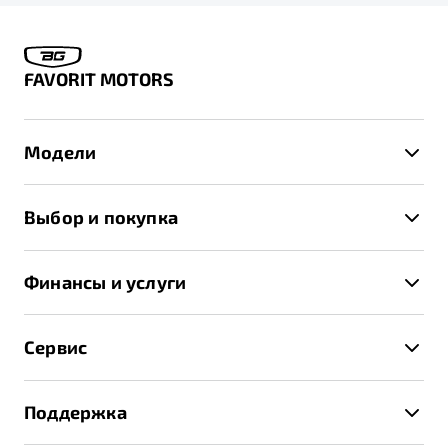
FAVORIT MOTORS
Модели
X50+
Выбор и покупка
S50
Автомобили в наличии
X70
Финансы и услуги
Спецпредложения и Акции
Автокредит
Записаться на тест-драйв
Сервис
Трейд-ин
Получить предложение
Записаться на сервис
Страхование
Поддержка
Руководство по эксплуатации
Расчет КАСКО