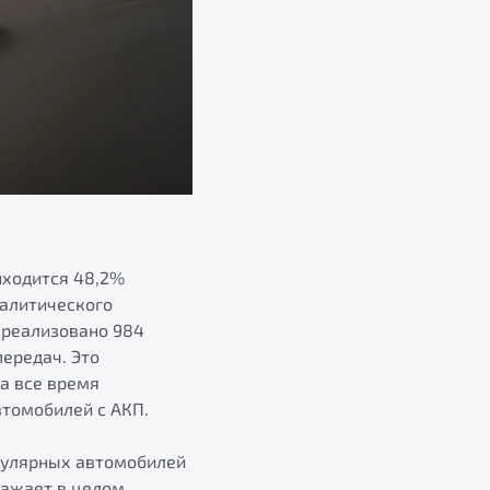
иходится 48,2%
налитического
о реализовано 984
ередач. Это
а все время
втомобилей с АКП.
опулярных автомобилей
ражает в целом