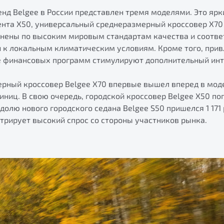
нд Belgee в России представлен тремя моделями. Это ярк
ента X50, универсальный среднеразмерный кроссовер X70 
лнены по высоким мировым стандартам качества и соотв
и к локальным климатическим условиям. Кроме того, при
е финансовых программ стимулируют дополнительный инт
ерный кроссовер Belgee Х70 впервые вышел вперед в мод
диниц. В свою очередь, городской кроссовер Belgee X50 по
 долю нового городского седана Belgee S50 пришелся 1 17
трирует высокий спрос со стороны участников рынка.