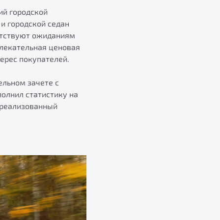
ий городской
и городской седан
етствуют ожиданиям
влекательная ценовая
ерес покупателей.
ельном зачете с
полнил статистику на
1 реализованный