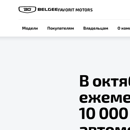
FAVORIT MOTORS
Модели
Покупателям
Владельцам
О ком
В октя
ежеме
10 00
автом