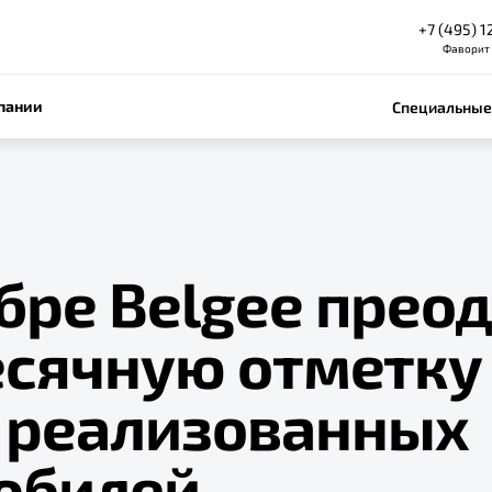
+7 (495) 1
Фаворит
пании
Специальные
бре Belgee прео
сячную отметку
0 реализованных
обилей