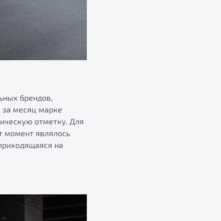
льных брендов,
, за месяц марке
тическую отметку. Для
от момент являлось
 приходящаяся на