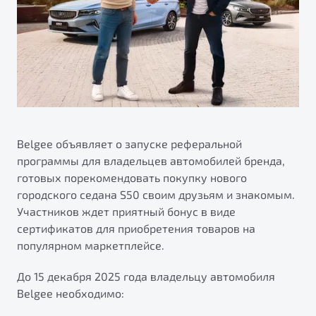
ПОДДЕРЖКА
Автокредит
О дилерском центре
Трейд-ин
Гарантия Belgee
Правовая информация
Яркий кроссовер
Страхование
Belgee Линк
от 2 219 990 ₽*
Расчет КАСКО
Belgee Клуб
Обзор
В наличии
Belgee Плюс
Реферальная программа
Belgee объявляет о запуске реферальной
S50
программы для владельцев автомобилей бренда,
Клиентская поддержка
готовых порекомендовать покупку нового
Помощь на дорогах
городского седана S50 своим друзьям и знакомым.
Участников ждет приятный бонус в виде
сертификатов для приобретения товаров на
популярном маркетплейсе.
До 15 декабря 2025 года владельцу автомобиля
Belgee необходимо:
Узнайте о специальных выгодах при покупке
Элегантный и практичный седан
автомобиля Belgee