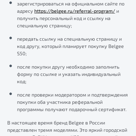
зарегистрироваться на официальном сайте по
от 1 699 990 ₽*
адресу
https://belgee.ru/referral-program/
и
Подробно
получить персональный код и ссылку на
Обзор
В наличии
специальную страницу;
X70
Будьте еще более уверены на дорогах с программой
передать ссылку на специальную страницу и
"Помощь на дорогах"
Автомобили в наличии
код другу, который планирует покупку Belgee
Тест-драйв
S50;
Преимущества программы
Автокредит
после покупки другу необходимо заполнить
Спецпредложения
форму по ссылке и указать индивидуальный
код;
Запись на сервис
после проверки модератором и подтверждения
Калькулятор ТО
Универсальный кроссовер
покупки оба участника реферальной
Клиентская поддержка
программы получают подарочный сертификат.
от 2 499 990 ₽*
В настоящее время бренд Belgee в России
Обзор
В наличии
представлен тремя моделями. Это яркий городской